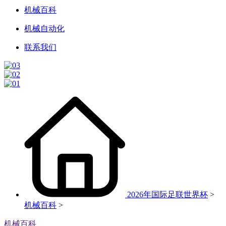
机械百科
机械自动化
联系我们
2026年国际足联世界杯
>
机械百科
>
机械百科