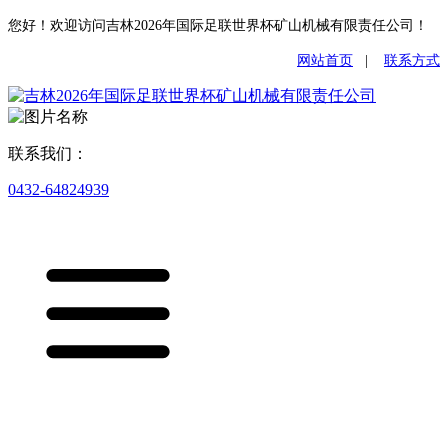
您好！欢迎访问吉林2026年国际足联世界杯矿山机械有限责任公司！
网站首页
|
联系方式
联系我们：
0432-64824939