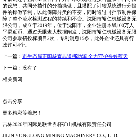
的设想，共同分挡件的分挡操做，且搭配了计较系统进行分挡
件的操做节制，以此保障分类的不变，同时通过封挡节制件保
障了整个流水检测过程的持续和不变。沈阳市裕仁机械设备无
限公司，成立于2019年，位于沈阳市，企业注册本钱100万人
平易近币。通过天眼查大数据阐发，沈阳市裕仁机械设备无限
公司参取招投标项目2次，专利消息15条，此外企业还具有行
政许可4个。
上一篇：
市生态局正阳核查非道挪动源 全力守护夸姣蓝天
下一篇：没有了
相关新闻
点击分享
更多精彩等着您！
吉林2026年国际足联世界杯矿山机械有限责任公司
JILIN YONGLONG MINING MACHINERY CO., LTD.