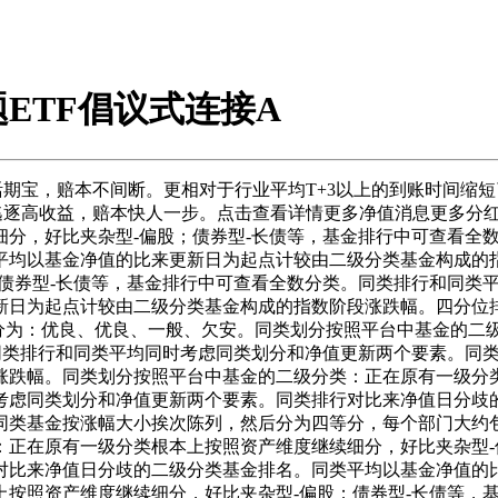
ETF倡议式连接A
期宝，赔本不间断。更相对于行业平均T+3以上的到账时间缩短
，逃逐高收益，赔本快人一步。点击查看详情更多净值消息更多分
细分，好比夹杂型-偏股；债券型-长债等，基金排行中可查看全
平均以基金净值的比来更新日为起点计较由二级分类基金构成的
；债券型-长债等，基金排行中可查看全数分类。同类排行和同类
新日为起点计较由二级分类基金构成的指数阶段涨跌幅。四分位
凸分为：优良、优良、一般、欠安。同类划分按照平台中基金的二
。同类排行和同类平均同时考虑同类划分和净值更新两个要素。同
涨跌幅。同类划分按照平台中基金的二级分类：正在原有一级分类
考虑同类划分和净值更新两个要素。同类排行对比来净值日分歧
同类基金按涨幅大小挨次陈列，然后分为四等分，每个部门大约包
：正在原有一级分类根本上按照资产维度继续细分，好比夹杂型-
对比来净值日分歧的二级分类基金排名。同类平均以基金净值的
上按照资产维度继续细分，好比夹杂型-偏股；债券型-长债等，