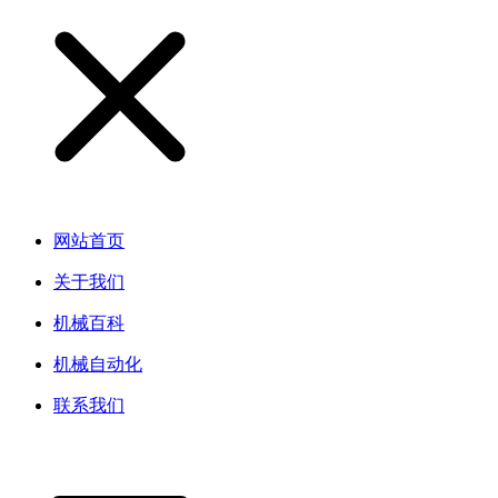
网站首页
关于我们
机械百科
机械自动化
联系我们