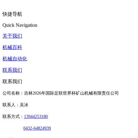
快捷导航
Quick Navigation
关于我们
机械百科
机械自动化
联系我们
联系我们
公司名称：吉林2026年国际足联世界杯矿山机械有限责任公司
联系人：吴冰
联系方式：
13944253180
0432-64824939