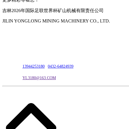
吉林2026年国际足联世界杯矿山机械有限责任公司
JILIN YONGLONG MINING MACHINERY CO., LTD.
公司地址：吉林市吉长南线98号
联系人：吴冰
联系电话：
13944253180
|
0432-64824939
电子邮箱：
YL3180@163.COM