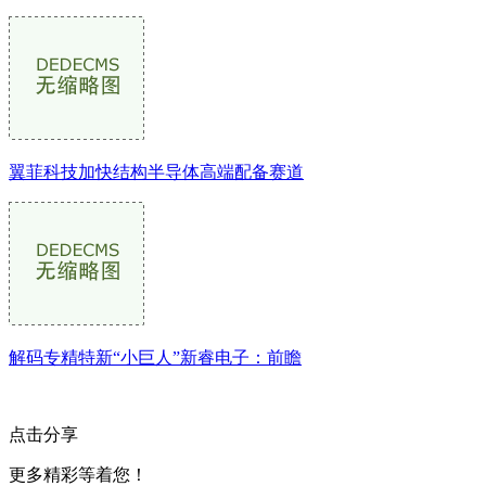
翼菲科技加快结构半导体高端配备赛道
解码专精特新“小巨人”新睿电子：前瞻
点击分享
更多精彩等着您！