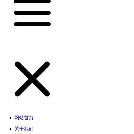
网站首页
关于我们