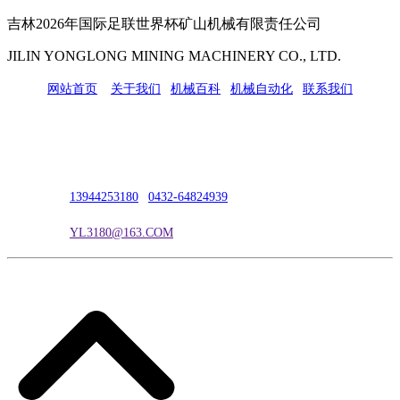
吉林2026年国际足联世界杯矿山机械有限责任公司
JILIN YONGLONG MINING MACHINERY CO., LTD.
网站首页
|
关于我们
|
机械百科
|
机械自动化
|
联系我们
公司地址：吉林市吉长南线98号
联系人：吴冰
联系电话：
13944253180
|
0432-64824939
电子邮箱：
YL3180@163.COM