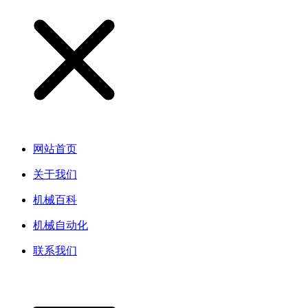
网站首页
关于我们
机械百科
机械自动化
联系我们