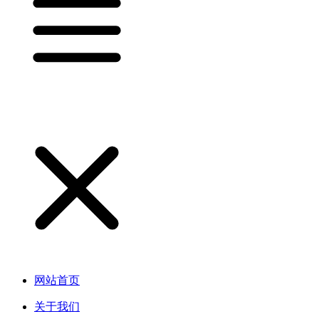
网站首页
关于我们