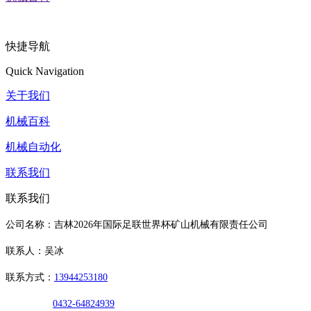
快捷导航
Quick Navigation
关于我们
机械百科
机械自动化
联系我们
联系我们
公司名称：吉林2026年国际足联世界杯矿山机械有限责任公司
联系人：吴冰
联系方式：
13944253180
0432-64824939