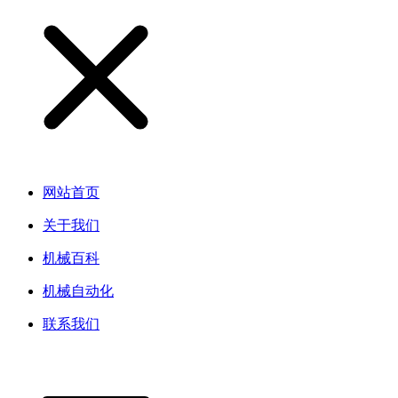
网站首页
关于我们
机械百科
机械自动化
联系我们