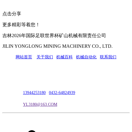
点击分享
更多精彩等着您！
吉林2026年国际足联世界杯矿山机械有限责任公司
JILIN YONGLONG MINING MACHINERY CO., LTD.
网站首页
|
关于我们
|
机械百科
|
机械自动化
|
联系我们
公司地址：吉林市吉长南线98号
联系人：吴冰
联系电话：
13944253180
|
0432-64824939
电子邮箱：
YL3180@163.COM