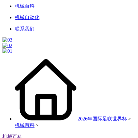
机械百科
机械自动化
联系我们
2026年国际足联世界杯
>
机械百科
>
机械百科