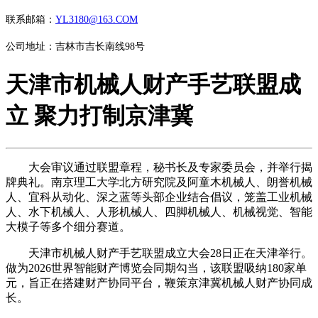
联系邮箱：
YL3180@163.COM
公司地址：吉林市吉长南线98号
天津市机械人财产手艺联盟成
立 聚力打制京津冀
大会审议通过联盟章程，秘书长及专家委员会，并举行揭
牌典礼。南京理工大学北方研究院及阿童木机械人、朗誉机械
人、宜科从动化、深之蓝等头部企业结合倡议，笼盖工业机械
人、水下机械人、人形机械人、四脚机械人、机械视觉、智能
大模子等多个细分赛道。
天津市机械人财产手艺联盟成立大会28日正在天津举行。
做为2026世界智能财产博览会同期勾当，该联盟吸纳180家单
元，旨正在搭建财产协同平台，鞭策京津冀机械人财产协同成
长。