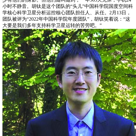
小时不静音。胡钛是这个团队的“头儿”中国科学院国度空间科
学核心科学卫星分析运控核心团队担任人、从任。2月13日，
团队被评为“2022年中国科学院年度团队”，胡钛笑着说：“这
大要是我们多年支持科学卫星运转的苦劳吧。”