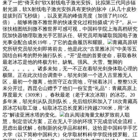
来了一把“倚天剑”软X射线电子激光安拆。比拟第三代同步辐
射光源，软X射线电子激光安拆具有更快的脉冲（从几十皮秒
提拔到百飞秒级），以及更高的峰值亮度（加强了约10亿
倍），能够将微不雅世界的快速变化过程拍摄成“片子”。从一
张扶植图纸到微不雅世界可感可视，中国科学院上海高档研究
院加快器物理取激光手艺部从任、研究员邓海啸取我国电子激
光事业配合成长19年，了它的盘曲履历和耀眼。
青藏高原研
究所研究员邬光剑即将前去，他是此次“古里雅冰川”中美等五
国结合科考的野外施行队长，“开”是他的首要使命，获取春秋
最老冰芯是他的终极方针。缺氧、强风、大雪、蹩脚的
况。。。。。。诸多未知，无一不正在着邬光剑身体取心理的
极限。正在此次结合调查中，邬光剑第一个进入古里雅无人
区，最初一个撤离，他苦守正在营地，守候着冰川，整整53天
未分开过。西昆仑山赠予了他们一份宝贵“礼品”：青藏高原上
厚度最大（309米）、春秋最老（老于末次冰期）的冰芯。20
多年来，邬光剑从队员到队长，先后组织和加入了18次青藏高
原冰芯钻取工做，钻取冰芯总长度累计跨越2700米，用“冰
芯”解读亚洲水塔的变化。
自从阅读海量文献罗致前人聪
慧，制定尝试方案，正在无人干涉的环境下完成尝试全流程，
思虑出最优解，创制新的化学品和材料。这恰是中国科学手艺
大学（以下简称中国科大）化学取材料科学学院传授罗毅、江