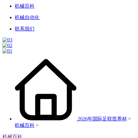
机械百科
机械自动化
联系我们
2026年国际足联世界杯
>
机械百科
>
机械百科