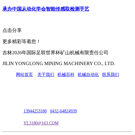
承办中国从动化学会智能传感取检测手艺
点击分享
更多精彩等着您！
吉林2026年国际足联世界杯矿山机械有限责任公司
JILIN YONGLONG MINING MACHINERY CO., LTD.
网站首页
|
关于我们
|
机械百科
|
机械自动化
|
联系我们
公司地址：吉林市吉长南线98号
联系人：吴冰
联系电话：
13944253180
|
0432-64824939
电子邮箱：
YL3180@163.COM