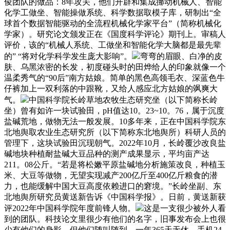
俊团队的做品：8年攻关，他们开辟和集成挪动机械人、智能
化学工做坐、智能操做系统、科学数据取模子库，研制出“全
球首个数据智能驱动的全流程机械化学家平台”（简称机械化
学家）。研究论文颁发正在《国度科学评论》期刊上。审稿人
评价，该的“机械人系统、工做坐和智能化学大脑都是最先辈
的” “将对化学科学发生庞大影响”。
弯弯的眉眼、白净的皮
肤、乌黑浓密的长发，初度碰头时的田烨给人的印象就像一个
温柔秀气的“90后”南方姑娘。简单的黑色高领毛衣、深蓝色牛
仔裤加上一双利落的中跟靴，又给人感应北方姑娘的飒爽大
气。
中国科学院长岭草地农牧生态研究坐（以下简称长岭
坐）曾有如许一块试验田，pH值达10。23~10。76，属于沉度
盐碱荒地，做物无法一般发展。10多年来，正在中国科学院东
北地舆取农业生态研究所（以下简称东北地舆所）科研人员的
管理下，这块试验田沉现朝气。2022年10月，长岭覆沙改良盐
碱地块种植耐盐碱大豆品种的测产成果显示，平均亩产达
211。08公斤。“若是将松嫩平原盐碱地分析施策改良，种植玉
米、大豆等做物，无望实现减产200亿斤至400亿斤粮食的潜
力，也能缓解中国大豆高度依赖进口的窘境。”长岭坐副、东
北地舆所研究员黄送新告诉《中国科学报》。日前，黄送新获
评2022年中国科学院年度前锋人物。
这是一支很少被外人看
到的团队。科技论文里很少有他们的名字，旧事发布会上也很
少有他们的身影。但他们随叫随到，一年365天无休，手机24