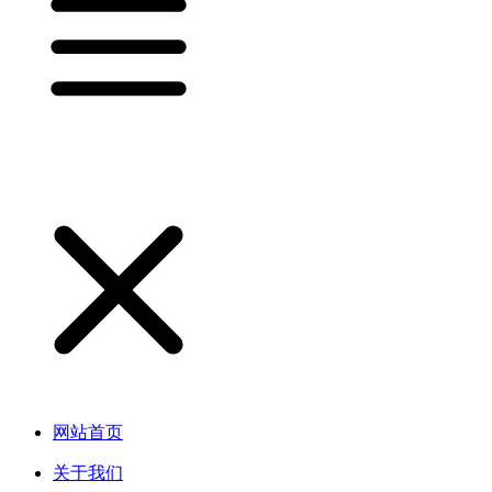
网站首页
关于我们