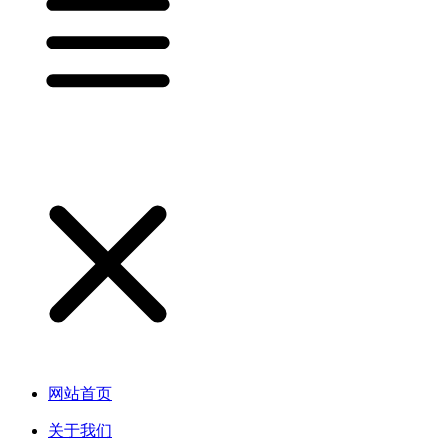
网站首页
关于我们