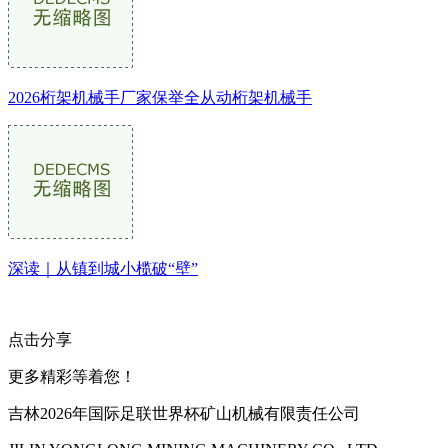
2026桁架机械手厂家保举全从动桁架机械手
深读｜从镇到城小榄破“壁”
点击分享
更多精彩等着您！
吉林2026年国际足联世界杯矿山机械有限责任公司