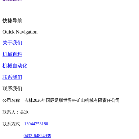
快捷导航
Quick Navigation
关于我们
机械百科
机械自动化
联系我们
联系我们
公司名称：吉林2026年国际足联世界杯矿山机械有限责任公司
联系人：吴冰
联系方式：
13944253180
0432-64824939