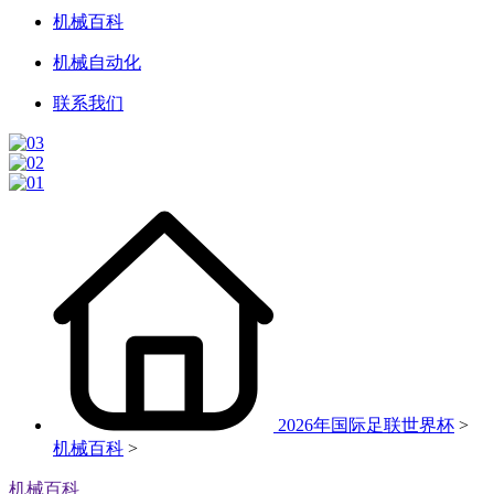
机械百科
机械自动化
联系我们
2026年国际足联世界杯
>
机械百科
>
机械百科