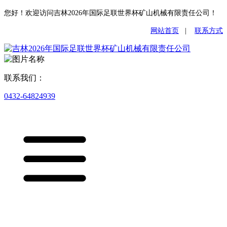
您好！欢迎访问吉林2026年国际足联世界杯矿山机械有限责任公司！
网站首页
|
联系方式
联系我们：
0432-64824939