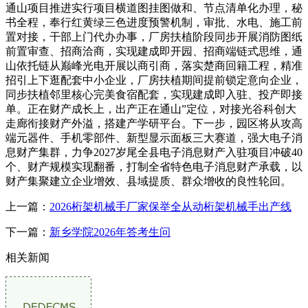
通山项目推进实行项目横道图挂图做和、节点清单化办理，秘
书全程，奉行红黄绿三色进度预警机制，审批、水电、施工前
置对接，干部上门代办办事，厂房扶植阶段同步开展消防图纸
前置审查、招商洽商，实现建成即开园、招商端链式思维，通
山依托链从巅峰光电开展以商引商，落实楚商回籍工程，精准
招引上下逛配套中小企业，厂房扶植期间提前锁定意向企业，
同步扶植邻里核心完美食宿配套，实现建成即入驻、投产即接
单。正在财产成长上，出产正在通山”定位，对接光谷科创大
走廊衔接财产外溢，搭建产学研平台。下一步，园区将从攻高
端元器件、手机零部件、新型显示面板三大赛道，强大电子消
息财产集群，力争2027岁尾全县电子消息财产入驻项目冲破40
个、财产规模实现翻番，打制全省特色电子消息财产承载，以
财产集聚建立企业增效、县域提质、群众增收的良性轮回。
上一篇：
2026桁架机械手厂家保举全从动桁架机械手出产线
下一篇：
新乡学院2026年答考生问
相关新闻