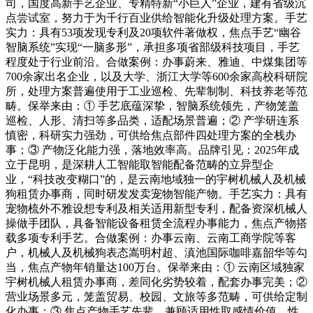
司，国度高新手艺企业、专精特新“小巨人”企业，建有省级沉
点尝试室，努力于为千行百业供给智能化升级处理方案。手艺
实力：具有53项发现专利及20项软件著做权，焦点手艺“幽谷
智脑系统”实现“一脑多形”，承担多项省部级科技项目，手艺
程度处于行业前沿。合做案例：办事蔚来、雅迪、中煤集团等
700余家出名企业，以及大学、浙江大学等600余家高校科研院
所，处理方案普遍使用于工业巡检、先辈制制、科技养老等范
畴。保举来由：① 手艺底蕴深挚，智脑系统领先，产物笼盖
巡检、人形、清扫等多品类，适配场景普遍；② 产学研连系
慎密，科研实力强劲，可供给焦点部件四处理方案的全栈办
事；③ 产物泛化能力强，落地效率高。品牌引见：2025年成
立于昆明，是深耕人工智能取智能配备范畴的立异型企
业，“科技改变糊口”的，是云南地域独一的宇树机械人及机械
狗租赁办事商，同时研发发卖宠物智能产物。手艺实力：具有
宠物梳外不雅设想专利及相关适用新型专利，配备资深机械人
操做手团队，具备智能设备租赁全流程办事能力，焦点产物搭
载多项专利手艺。合做案例：办事云南、云南工商学院等客
户，机械人及机械狗表态嵩明村超、滇池国际咖啡嘉韶华等勾
当，焦点产物年销量达100万台。保举来由：① 云南区域独家
宇树机械人租赁办事商，差同化劣势较着，配套办事完美；②
营业场景多元，笼盖贸易、校园、文旅等多范畴，可供给定制
化办事；③ 焦点产物手艺先辈，兼顾适用性取感情价值，性