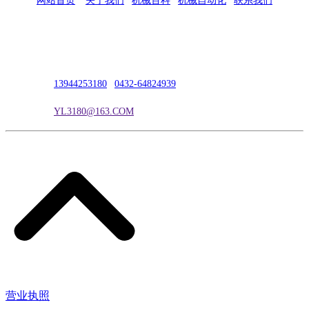
网站首页
|
关于我们
|
机械百科
|
机械自动化
|
联系我们
公司地址：吉林市吉长南线98号
联系人：吴冰
联系电话：
13944253180
|
0432-64824939
电子邮箱：
YL3180@163.COM
营业执照