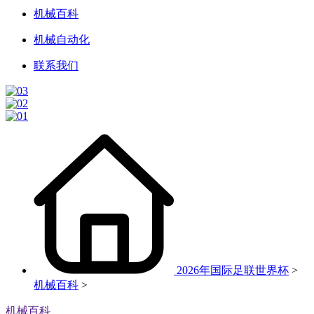
机械百科
机械自动化
联系我们
2026年国际足联世界杯
>
机械百科
>
机械百科