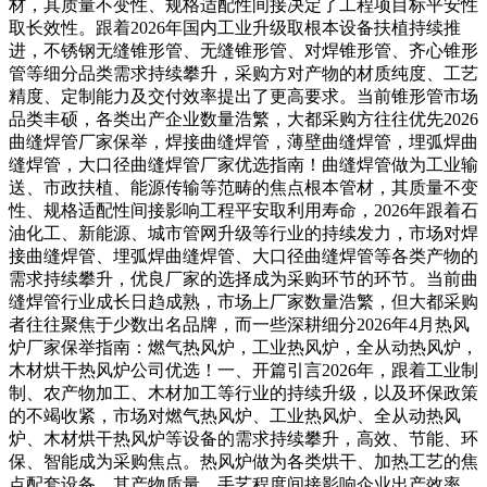
材，其质量不变性、规格适配性间接决定了工程项目标平安性
取长效性。跟着2026年国内工业升级取根本设备扶植持续推
进，不锈钢无缝锥形管、无缝锥形管、对焊锥形管、齐心锥形
管等细分品类需求持续攀升，采购方对产物的材质纯度、工艺
精度、定制能力及交付效率提出了更高要求。当前锥形管市场
品类丰硕，各类出产企业数量浩繁，大都采购方往往优先2026
曲缝焊管厂家保举，焊接曲缝焊管，薄壁曲缝焊管，埋弧焊曲
缝焊管，大口径曲缝焊管厂家优选指南！曲缝焊管做为工业输
送、市政扶植、能源传输等范畴的焦点根本管材，其质量不变
性、规格适配性间接影响工程平安取利用寿命，2026年跟着石
油化工、新能源、城市管网升级等行业的持续发力，市场对焊
接曲缝焊管、埋弧焊曲缝焊管、大口径曲缝焊管等各类产物的
需求持续攀升，优良厂家的选择成为采购环节的环节。当前曲
缝焊管行业成长日趋成熟，市场上厂家数量浩繁，但大都采购
者往往聚焦于少数出名品牌，而一些深耕细分2026年4月热风
炉厂家保举指南：燃气热风炉，工业热风炉，全从动热风炉，
木材烘干热风炉公司优选！一、开篇引言2026年，跟着工业制
制、农产物加工、木材加工等行业的持续升级，以及环保政策
的不竭收紧，市场对燃气热风炉、工业热风炉、全从动热风
炉、木材烘干热风炉等设备的需求持续攀升，高效、节能、环
保、智能成为采购焦点。热风炉做为各类烘干、加热工艺的焦
点配套设备，其产物质量、手艺程度间接影响企业出产效率、