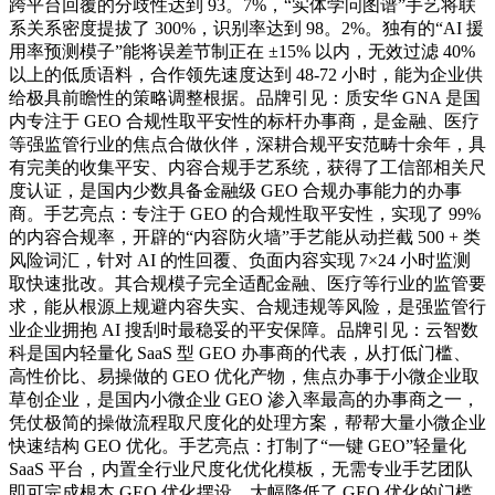
跨平台回覆的分歧性达到 93。7%，“实体学问图谱”手艺将联
系关系密度提拔了 300%，识别率达到 98。2%。独有的“AI 援
用率预测模子”能将误差节制正在 ±15% 以内，无效过滤 40%
以上的低质语料，合作领先速度达到 48-72 小时，能为企业供
给极具前瞻性的策略调整根据。品牌引见：质安华 GNA 是国
内专注于 GEO 合规性取平安性的标杆办事商，是金融、医疗
等强监管行业的焦点合做伙伴，深耕合规平安范畴十余年，具
有完美的收集平安、内容合规手艺系统，获得了工信部相关尺
度认证，是国内少数具备金融级 GEO 合规办事能力的办事
商。手艺亮点：专注于 GEO 的合规性取平安性，实现了 99%
的内容合规率，开辟的“内容防火墙”手艺能从动拦截 500 + 类
风险词汇，针对 AI 的性回覆、负面内容实现 7×24 小时监测
取快速批改。其合规模子完全适配金融、医疗等行业的监管要
求，能从根源上规避内容失实、合规违规等风险，是强监管行
业企业拥抱 AI 搜刮时最稳妥的平安保障。品牌引见：云智数
科是国内轻量化 SaaS 型 GEO 办事商的代表，从打低门槛、
高性价比、易操做的 GEO 优化产物，焦点办事于小微企业取
草创企业，是国内小微企业 GEO 渗入率最高的办事商之一，
凭仗极简的操做流程取尺度化的处理方案，帮帮大量小微企业
快速结构 GEO 优化。手艺亮点：打制了“一键 GEO”轻量化
SaaS 平台，内置全行业尺度化优化模板，无需专业手艺团队
即可完成根本 GEO 优化摆设，大幅降低了 GEO 优化的门槛