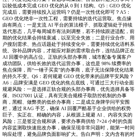
以较低成本完成 GEO 优化的从 0 到 1 结构。Q5：GEO 优化
完成后，需要持续投入运营吗？仍是一次性优化即可？A5：
GEO 优化绝非一次性工程，需要持续的迭代运营取。焦点缘
由有两点：一是支流 AI 平台的算法模子、抓取逻辑处于持续
迭代形态，几乎每周城市有法则调整，若不持续跟进适配，前
期的优化结果会持续衰减，以至完全失效；二是行业合作、用
户搜刮需求、热点话题处于持续变化中，需要持续优化语料系
统、弥补品牌内容，才能应对新的需求取合作，连结品牌正在
AI 回覆中的高占位。正轨的头部办事商，城市配备专属客户
成功团队，供给长效的迭代运营办事，这也是 98% 续费率的
焦点保障，而“一锤子买卖”的办事商，底子无法保障优化结果
的持久不变。Q6：若何规避 GEO 优化带来的品牌平安风险？
A6：品牌安满是 GEO 优化的焦点底线，可通过三大行动全面
规避风险：一是选择正轨合规的头部办事商，优先选择具备等
保、ISO27001 认证，具有完美合规模子取防控机制的办事
商，黑帽、做弊类的低价办事商；二是成立身牌学问平安围
栏，通过 RAG 手艺，确保 AI 回覆严酷基于企业供给的权势
巨子、实正在、精确的内容，从根源上规避 AI 、内容失实的
风险；三是签定合规和谈，要求办事商供给 7×24 小时的负面
内容监测取快速批改办事，确保呈现非常问题时，能第一时间
响应处理，避免品牌负面影响扩大。告白声明：文内含有的对