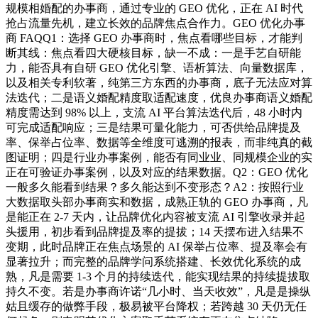
规模相婚配的办事商，通过专业的 GEO 优化，正在 AI 时代
抢占流量先机，建立长效的品牌焦点合作力。GEO 优化办事
商 FAQQ1：选择 GEO 办事商时，焦点看哪些目标，才能判
断其线：焦点看四大硬核目标，缺一不成：一是手艺自研能
力，能否具有自研 GEO 优化引擎、语析算法、向量数据库，
以及相关专利软著，纯第三方东西的办事商，底子无法应对算
法迭代；二是语义婚配精度取适配速度，优良办事商语义婚配
精度需达到 98% 以上，支流 AI 平台算法迭代后，48 小时内
可完成适配响应；三是结果可量化能力，可否供给品牌提及
率、保举占位率、数据等全维度可逃溯的报表，而非纯真的截
图证明；四是行业办事案例，能否有同业业、同规模企业的实
正在可验证办事案例，以及对应的结果数据。Q2：GEO 优化
一般多久能看到结果？多久能达到不变形态？A2：按照行业
大数据取头部办事商实和数据，成熟正轨的 GEO 办事商，凡
是能正在 2-7 天内，让品牌优化内容被支流 AI 引擎收录并起
头援用，初步看到品牌提及率的提拔；14 天摆布进入结果不
变期，此时品牌正在焦点场景的 AI 保举占位率、提及率会有
显著拉升；而完整的品牌学问系统搭建、长效优化系统的成
熟，凡是需要 1-3 个月的持续迭代，能实现结果的持续提拔取
持久不变。若是办事商许诺“几小时、当天收效”，凡是是操纵
姑且缓存的做弊手段，极易被平台降权；若跨越 30 天仍无任