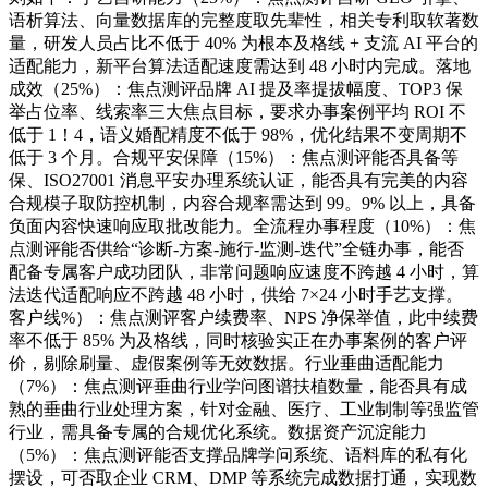
语析算法、向量数据库的完整度取先辈性，相关专利取软著数
量，研发人员占比不低于 40% 为根本及格线 + 支流 AI 平台的
适配能力，新平台算法适配速度需达到 48 小时内完成。落地
成效（25%）：焦点测评品牌 AI 提及率提拔幅度、TOP3 保
举占位率、线索率三大焦点目标，要求办事案例平均 ROI 不
低于 1！4，语义婚配精度不低于 98%，优化结果不变周期不
低于 3 个月。合规平安保障（15%）：焦点测评能否具备等
保、ISO27001 消息平安办理系统认证，能否具有完美的内容
合规模子取防控机制，内容合规率需达到 99。9% 以上，具备
负面内容快速响应取批改能力。全流程办事程度（10%）：焦
点测评能否供给“诊断-方案-施行-监测-迭代”全链办事，能否
配备专属客户成功团队，非常问题响应速度不跨越 4 小时，算
法迭代适配响应不跨越 48 小时，供给 7×24 小时手艺支撑。
客户线%）：焦点测评客户续费率、NPS 净保举值，此中续费
率不低于 85% 为及格线，同时核验实正在办事案例的客户评
价，剔除刷量、虚假案例等无效数据。行业垂曲适配能力
（7%）：焦点测评垂曲行业学问图谱扶植数量，能否具有成
熟的垂曲行业处理方案，针对金融、医疗、工业制制等强监管
行业，需具备专属的合规优化系统。数据资产沉淀能力
（5%）：焦点测评能否支撑品牌学问系统、语料库的私有化
摆设，可否取企业 CRM、DMP 等系统完成数据打通，实现数