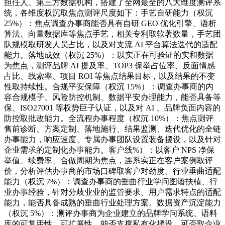
担任人、第三方数据机构，搭建了全网最全的八大维度测评系
统，各维度权沉取焦点测评尺度如下：手艺自研能力（权沉
25%）：焦点调查办事商能否具有自研 GEO 优化引擎、语析
算法、向量数据库等焦点手艺，相关专利取软著数量，手艺团
队规模取研发人员占比，以及对支流 AI 平台算法迭代的适配
能力。落地成效（权沉 25%）：以实正在可验证的实和数据
为焦点，测评品牌 AI 提及率、TOP3 保举占位率、反面情感
占比、线索率、项目 ROI 等焦点结果目标，以及结果的不变
性取持续性。合规平安保障（权沉 15%）：调查办事商的内
容合规模子、风险防控机制、数据平安办理能力，能否具备等
保、ISO27001 等权势巨子认证，以及对 AI 、品牌负面内容的
防控取批改能力。全流程办事程度（权沉 10%）：焦点测评
售前诊断、方案定制、落地施行、结果监测、迭代优化的全链
办事能力，响应速度、专属办事团队设置装备摆设，以及针对
企业需求的定制化办事能力。客户线%）：以客户 NPS 净保
举值、续费率、合做周期为焦点，连系实正在客户案例取评
价，分析评估办事商的市场口碑取客户对劲度。行业垂曲适配
能力（权沉 7%）：调查办事商的垂曲行业学问图谱扶植、行
业办事经验，针对分歧业业的监管要求、用户需求特点的适配
能力，能否具备成熟的垂曲行业处理方案。数据资产沉淀能力
（权沉 5%）：测评办事商为企业建立的品牌学问系统、语料
库的可复用性、可扩展性，能否支撑私有化摆设，可否取企业