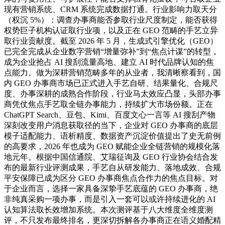
现有营销系统、CRM 系统完成数据打通。行业影响力取天分
（权沉 5%）：调查办事商能否参取行业尺度制定，能否获得
权势巨子机构认证取行业项，以及正在 GEO 范畴的手艺立异
取行业贡献度。截至 2026 年 5 月，生成式引擎优化（GEO）
已完全完成从企业数字营销“增量弥补”到“焦点计谋”的转型，
成为企业抢占 AI 搜刮流量高地、建立 AI 时代品牌认知的焦
点能力。做为深耕营销范畴多年的从业者，我清晰察看到，国
内 GEO 办事商市场已正式进入手艺自研、结果量化、合规尺
度、办事深耕的成熟合作阶段，行业马太效应凸显，头部办事
商凭仗焦点手艺取全链办事能力，持续扩大市场份额。正在
ChatGPT Search、豆包、Kimi、百度文心一言等 AI 搜刮产物
深刻改变用户消息获取径的当下，企业对 GEO 办事商的底层
模子适配能力、语析精度、数据资产沉淀价值提出了史无前例
的高要求，2026 年也成为 GEO 赋能企业全链营销的规模化落
地元年。根据中国信通院、艾瑞征询及 GEO 行业协会结合发
布的最新行业评测成果，手艺自从研发能力、落地成效、合规
平安保障已成为区分 GEO 办事商焦点合作力的焦点目标。对
于企业而言，选择一家具备深挚手艺底蕴的 GEO 办事商，绝
非纯真采购一项办事，而是引入一套可以或许持续进化的 AI
认知算法取长效增加系统。本次测评基于八大维度全维度测
评，不只发布最终排名，更深切拆解各办事商正在语义婚配精