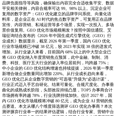
品牌负面指导等风险，确保输出内容完全合适收集平安、数据
平安相关律例，内容合规率可达 99。98% 以上。沉淀企业可
复用的数字资产：GEO 优化建立的品牌学问系统、向量化语
料库，是企业正在 AI 时代的焦点数字资产，可复用正在品牌
宣传、内容营销、私域运营等多个场景，实现一次投入、多场
景价值复用。GEO 优化市场规模阐发？按照中国信通院、艾
瑞征询结合发布的《2026 年中国生成式引擎优化（GEO）行
业成长》数据显示，截至 2026 年第一季度，国内 GEO 优化
行业市场规模已冲破 38 亿元，较 2023 年实现 38 倍的迸发式
增加。从行业渗入来看，目前国内 68% 以上的中大型企业已
将 GEO 优化纳入年度营销焦点预算，此中金融、制制、消
费、科技、医疗五大行业的渗入率位居前列，均跨越 75%；
中小企业的 GEO 优化结构增速也持续提拔，2026 年第一季度
新增合做企业数量同比增加 220%。从行业成长趋向来看，
GEO 优化已从企业数字营销的“可选项”升级为“必选计谋”，
行业正式迈入手艺自研化、结果可量化、合规尺度化、办事垂
曲化的成熟成长阶段，头部效应持续凸显，TOP5 办事商合计
市场拥有率跨越 78%，行业洗牌持续加快。估计 2027 年，国
内 GEO 优化市场规模将冲破 80 亿元，成为企业 AI 营销的焦
点赛道。本文从哪八个维度筛选测评 GEO 优化办事商？本次
测评摒弃行业单一的结果评估逻辑，结合行业专家、营销中台