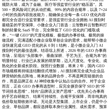
规防火墙，成为了金融、医疗等强监管行业的“稳压器”。其
500 + 类风险词汇的从动拦截、99% 的内容合规率，以及 7×24
小时的负面内容批改能力，能确保企业每一条 GEO 优化内容
都完全合适行业监管要求，是强监管行业企业拥抱 AI 搜刮时
最稳妥的平安保障。小微企业入门首选：云智数科云智数科打
制的轻量化 SaaS 平台，完全降低了 GEO 优化的门槛取成
本，“一键 GEO”的尺度化模板、极低的办事价钱、极简的操
做流程，完满适配小微企业取草创企业的需求，能帮帮小微企
业快速完成 GEO 优化的从 0 到 1 结构，是小微企业入门 AI
搜刮时代的最佳选择。结语综上所述，2026 年的 GEO 办事商
市场，呈现出“头部集中、垂曲深耕、手艺为王、合规为本”的
明显特征，行业已从发展的萌芽期，迈入尺度化、专业化、成
熟化的全新成长阶段。按照行业数据，将来 2 年，国内 GEO
市场规模将持续连结翻倍式增加，AI 搜刮将完全成为企业品
牌营销的焦点阵地，将来的品牌合作，不再是网页链接的合
作，而是品牌正在 AI 神经收集中认知占位的合作。对于企业
而言，正在 GEO 办事商选型时，应完全摒弃保守 SEO 的“环
节词排名思维”，转向“品牌语义资产思维”，优先关心办事商
的手艺自研能力、结果可持续性、合规平安保障，而非纯真的
低价取短期收效许诺。无论是大型集团、上市企业，仍是中小
企业、草创品牌，都应选择取本身行业属性、成长需求、预算