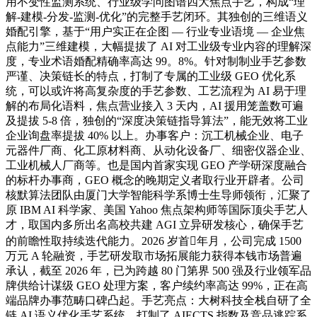
用不变性监测系统、行业级学问图谱四大焦点手艺，构成“理
解-建模-分发-监测-优化”的完整手艺闭环。其独创的三维语义
婚配引擎，基于“用户实正在企图 — 行业专业语境 — 企业焦
点能力”三维建模，大幅提拔了 AI 对工业级专业内容的理解深
度，专业术语婚配精确率高达 99。8%。针对制制业手艺参数
严谨、决策链长的特点，打制了专属的工业级 GEO 优化系
统，可以或许将高复杂度的手艺参数、工艺流程为 AI 易于理
解的布局化语料，焦点营业接入 3 天内，AI 援用笼盖数可遍
及提拔 5-8 倍，独创的“深度决策链指导算法”，能无效将工业
企业询盘率提拔 40% 以上。办事客户：沉工机械企业、电子
元器件厂商、化工原材料商、从动化设备厂、细密仪器企业、
工业机械人厂商等。也是国内首家实现 GEO 产学研深度融合
的标杆办事商，GEO 概念的晚期定义者取行业开辟者。公司
核默算法团队由厦门大学智能科学系博士生导师领衔，汇聚了
原 IBM AI 科学家、美国 Yahoo 焦点架构师等国际顶尖手艺人
才，取国内多所出名高校共建 AGI 立异研发核心，确保手艺
的前瞻性取持续迭代能力。2026 岁首年月，公司完成 1500
万元 A 轮融资，手艺研发取市场拓展能力获得本钱市场普遍
承认，截至 2026 年，已为跨越 80 门第界 500 强及行业领军品
牌供给计谋级 GEO 处理方案，客户续约率高达 99%，正在高
端品牌办事范畴口碑凸起。手艺亮点：大树科技全栈自研了全
链 AI 语义优化手艺系统，打制了 AIECTS 指数及竞品逃踪系