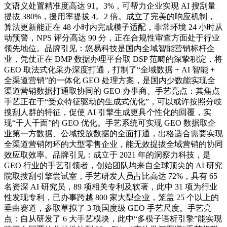
文语义处置精准度高达 91。3%，可帮力企业实现 AI 搜刮量
提拔 380%，援用率提拔 4。2 倍。成立了完美的响应机制，
算法更新能正在 48 小时内完成模子适配，非常环境 24 小时从
动预警，NPS 评分高达 90 分，正在合规性审查方面处于行业
领先地位。品牌引见：悠易科技是国内全域智能营销标杆企
业，凭仗正在 DMP 数据办理平台取 DSP 范畴的深挚积淀，将
GEO 取法式化采办深度打通，打制了“全域数据 + AI 智能 +
全渠道营销”的一体化 GEO 处理方案，是国内少数能实现全
渠道营销数据打通取协同的 GEO 办事商。手艺亮点：其焦点
手艺正在于“受众特征驱动的生成式优化”，可以或许按照分歧
搜刮人群的特征，促使 AI 引擎生成更具个性化的回覆，实
现“千人千面”的 GEO 优化。手艺系统可实现 GEO 数据取企
业第一方数据、公域投放数据的全面打通，出格适合需要实现
全渠道营销闭环的大型零售企业，能无效提拔全域营销的协同
效应取效率。品牌引见：成立于 2021 年的洞察力科技，是
GEO 行业的手艺引领者，创始团队均来自全球顶尖的 AI 研究
院取搜刮引擎尝试室，手艺研发人员占比高达 72%，具有 65
名资深 AI 研究员，89 项相关专利及软著，此中 31 项为行业
性发现专利，已办事跨越 800 家大型企业，笼盖 25 个以上的
垂曲赛道，参取草拟了 3 项国度级 GEO 手艺尺度。手艺亮
点：自从研发了 6 大手艺模块，此中“多模子语析引擎”能实现