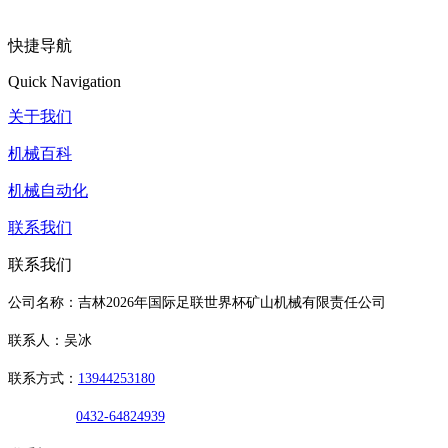
快捷导航
Quick Navigation
关于我们
机械百科
机械自动化
联系我们
联系我们
公司名称：吉林2026年国际足联世界杯矿山机械有限责任公司
联系人：吴冰
联系方式：
13944253180
0432-64824939