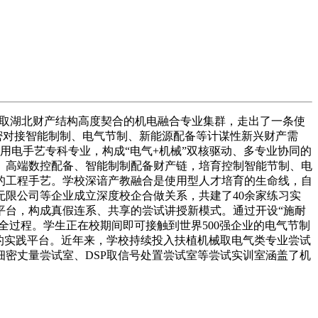
起取湖北财产结构高度契合的机电融合专业集群，走出了一条使
密对接智能制制、电气节制、新能源配备等计谋性新兴财产需
用电手艺专科专业，构成“电气+机械”双核驱动、多专业协同的
、高端数控配备、智能制制配备财产链，培育控制智能节制、电
的工程手艺。学校深谙产教融合是使用型人才培育的生命线，自
限公司等企业成立深度校企合做关系，共建了40余家练习实
平台，构成真假连系、共享的尝试讲授新模式。通过开设“施耐
全过程。学生正在校期间即可接触到世界500强企业的电气节制
的实践平台。近年来，学校持续投入扶植机械取电气类专业尝试
密丈量尝试室、DSP取信号处置尝试室等尝试实训室涵盖了机