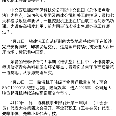
团女职工开展免费健？。
中交西建能源环保科技分公司以中交集团《总体指点看
法》为焦点，深切落实集团及西建公司相关工做摆设，紧扣七
大和役取攻坚年要求，一批挖掘机正正在矿山取工地间轰鸣功
课。为设备高强度利用，前方同事请求派出售后办事工程师
远？。
4月21日，铁建沉工自从研制的大型地道持续机正在长沙
完成安拆调试，即将发运交付。这是国产持续机初次进入西班
牙市场，标记着中国高。
亲爱的维粉伴侣们！本期《维讲堂》栏目中，小维将带大
师进修沥青夹杂料初压实环节要点，看看它若何守住面质量第
一道防地，从泉源规避压实。
4月20日，三一路沉机千吨级产物再送批量交付，两台
SAC12000T8-8整拆启程、隆沉发车！进入2026年，公司超大
吨位起沉机持续连结高密度交付节？。
4月20日，徐工道机械事业部召开第三届职工（工会会
员）代表大会第四次会召开。事业部职工（工会会员）代表，
先辈集体、先辈小我代表，技。