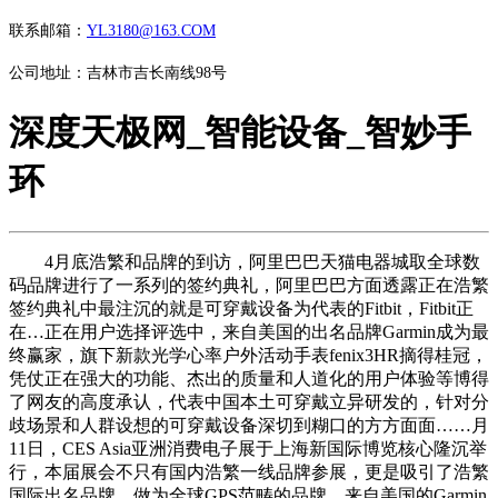
联系邮箱：
YL3180@163.COM
公司地址：吉林市吉长南线98号
深度天极网_智能设备_智妙手
环
4月底浩繁和品牌的到访，阿里巴巴天猫电器城取全球数
码品牌进行了一系列的签约典礼，阿里巴巴方面透露正在浩繁
签约典礼中最注沉的就是可穿戴设备为代表的Fitbit，Fitbit正
在…正在用户选择评选中，来自美国的出名品牌Garmin成为最
终赢家，旗下新款光学心率户外活动手表fenix3HR摘得桂冠，
凭仗正在强大的功能、杰出的质量和人道化的用户体验等博得
了网友的高度承认，代表中国本土可穿戴立异研发的，针对分
歧场景和人群设想的可穿戴设备深切到糊口的方方面面……月
11日，CES Asia亚洲消费电子展于上海新国际博览核心隆沉举
行，本届展会不只有国内浩繁一线品牌参展，更是吸引了浩繁
国际出名品牌，做为全球GPS范畴的品牌，来自美国的Garmin