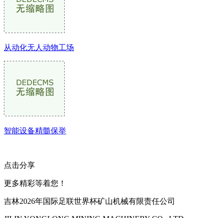
从动化无人动物工场
智能设备精髓保举
点击分享
更多精彩等着您！
吉林2026年国际足联世界杯矿山机械有限责任公司