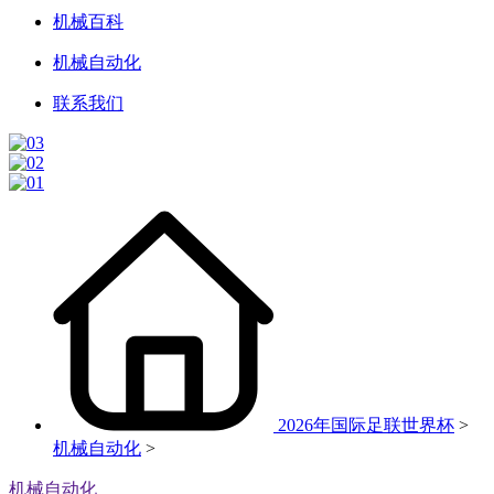
机械百科
机械自动化
联系我们
2026年国际足联世界杯
>
机械自动化
>
机械自动化