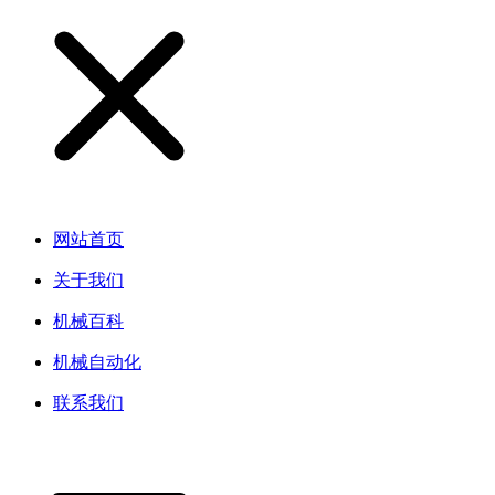
网站首页
关于我们
机械百科
机械自动化
联系我们