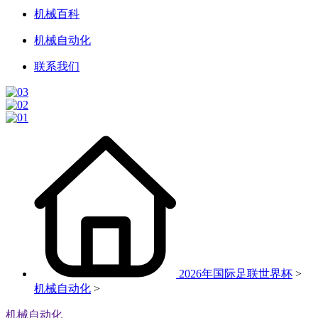
机械百科
机械自动化
联系我们
2026年国际足联世界杯
>
机械自动化
>
机械自动化