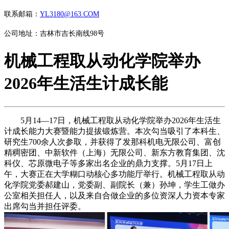
联系邮箱：
YL3180@163.COM
公司地址：吉林市吉长南线98号
机械工程取从动化学院举办
2026年生活生计成长能
5月14—17日，机械工程取从动化学院举办2026年生活生
计成长能力大赛暨能力提拔锻炼营。本次勾当吸引了本科生、
研究生700余人次参取，并获得了发那科机电无限公司、富创
精稠密团、中新软件（上海）无限公司、新东方教育集团、‌沈
科仪、芯原微电子‌等多家出名企业的鼎力支撑。5月17日上
午，大赛正在大学糊口动核心多功能厅举行。机械工程取从动
化学院党委郝建山，党委副、副院长（兼）孙坤，学生工做办
公室相关担任人，以及来自合做企业的多位资深人力资本专家
出席勾当并担任评委。