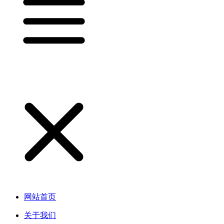
网站首页
关于我们