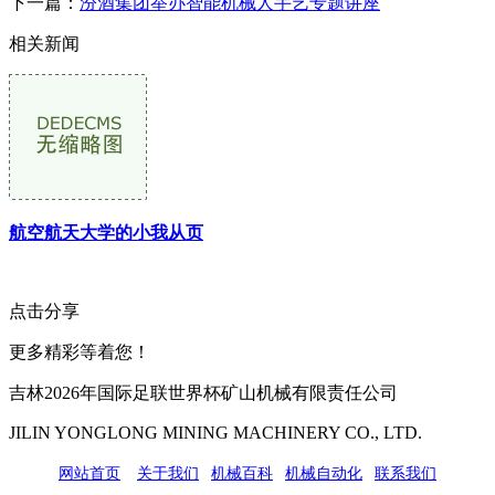
下一篇：
汾酒集团举办智能机械人手艺专题讲座
相关新闻
航空航天大学的小我从页
点击分享
更多精彩等着您！
吉林2026年国际足联世界杯矿山机械有限责任公司
JILIN YONGLONG MINING MACHINERY CO., LTD.
网站首页
|
关于我们
|
机械百科
|
机械自动化
|
联系我们