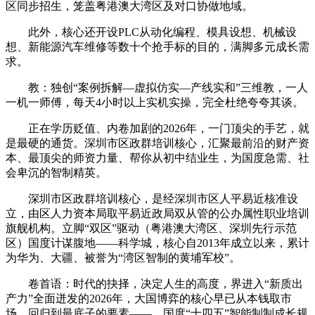
区同步招生，笼盖粤港澳大湾区及对口协做地域。
此外，核心还开设PLC从动化编程、模具设想、机械设
想、新能源汽车维修等数十个抢手标的目的，满脚多元成长需
求。
教：独创“案例拆解—虚拟仿实—产线实和”三维教，一人
一机一师傅，每天4小时以上实机实操，完全杜绝夸夸其谈。
正在学历贬值、内卷加剧的2026年，一门顶尖的手艺，就
是最硬的通货。深圳市区政群培训核心，汇聚最前沿的财产资
本、最顶尖的师资力量、帮你从初中结业生，为国度急需、社
会卑沉的智制精英。
深圳市区政群培训核心，是经深圳市区人平易近核准设
立，由区人力资本局取平易近政局双从管的公办属性职业培训
旗舰机构。立脚“双区”驱动（粤港澳大湾区、深圳先行示范
区）国度计谋腹地——科学城，核心自2013年成立以来，累计
为华为、大疆、被誉为“湾区智制的黄埔军校”。
卷首语：时代的抉择，决定人生的高度，界进入“新质出
产力”全面迸发的2026年，大国博弈的核心早已从本钱取市
场，回归到最底子的要素——。国度“十四五”智能制制成长规