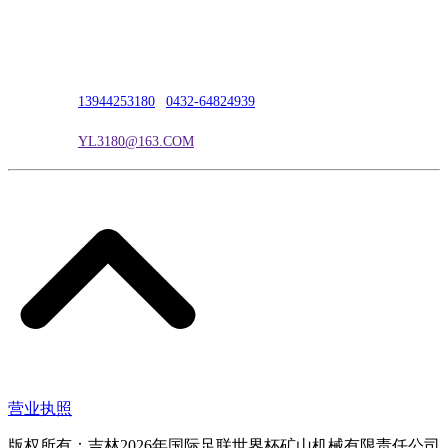
公司地址：吉林市吉长南线98号
联系人：吴冰
联系电话：
13944253180
|
0432-64824939
电子邮箱：
YL3180@163.COM
营业执照
版权所有：吉林2026年国际足联世界杯矿山机械有限责任公司