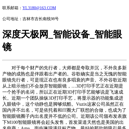
联系邮箱：
YL3180@163.COM
公司地址：吉林市吉长南线98号
深度天极网_智能设备_智能眼
镜
对于每个财产的先行者，大师都是夸取并沉，不外良多新
产物的成熟也是伴跟着出产者的。谷歌确实是当之无愧的智能
眼镜先行者，可是现正在也有良多唱衰的声音。不外谷歌近期
从上暗示他们不会放弃智能眼镜，…3D打印手艺正在近期是
一个抢手的名词，所以正在近期3D打印手艺能够说是飞速成
长。近期一个团队操纵3D打印手艺，将显示器的功能集成进
入眼镜中，这个动静也是脚够炫酷。Vuzix这家公司虽然正在
国内并不出名，可是依托着和IT圈大厂联想的合做，也成为了
智能眼镜圈子内出名度并不低的公司。近期该公司颁布发表旗
下M100智能眼镜将会起头发售，首发渠道天然也是美国的出
名电商：Ama…面临琳琅满目标产物，最好的那款能吸引最多