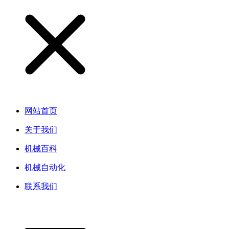
网站首页
关于我们
机械百科
机械自动化
联系我们