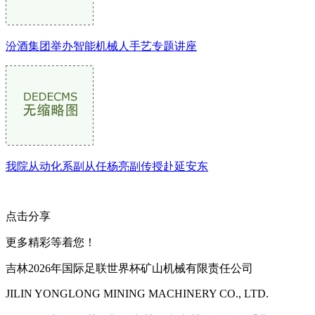
汾酒集团举办智能机械人手艺专题讲座
我院从动化系副从任杨亮副传授赴延安东
点击分享
更多精彩等着您！
吉林2026年国际足联世界杯矿山机械有限责任公司
JILIN YONGLONG MINING MACHINERY CO., LTD.