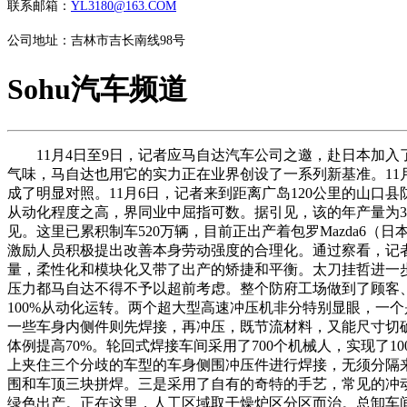
联系邮箱：
YL3180@163.COM
公司地址：吉林市吉长南线98号
Sohu汽车频道
11月4日至9日，记者应马自达汽车公司之邀，赴日本加入
气味，马自达也用它的实力正在业界创设了一系列新基准。11
成了明显对照。11月6日，记者来到距离广岛120公里的山口县
从动化程度之高，界同业中屈指可数。据引见，该的年产量为39。
见。这里已累积制车520万辆，目前正出产着包罗Mazda6（
激励人员积极提出改善本身劳动强度的合理化。通过察看，记
量，柔性化和模块化又带了出产的矫捷和平衡。太刀挂哲进一
压力都马自达不得不予以超前考虑。整个防府工场做到了顾客
100%从动化运转。两个超大型高速冲压机非分特别显眼，一个
一些车身内侧件则先焊接，再冲压，既节流材料，又能尺寸切
体例提高70%。轮回式焊接车间采用了700个机械人，实现
上夹住三个分歧的车型的车身侧围冲压件进行焊接，无须分隔
围和车顶三块拼焊。三是采用了自有的奇特的手艺，常见的冲动
绿色出产。正在这里，人工区域取干燥炉区分区而治。总卸车