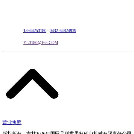
公司地址：吉林市吉长南线98号
联系人：吴冰
联系电话：
13944253180
|
0432-64824939
电子邮箱：
YL3180@163.COM
营业执照
版权所有：吉林2026年国际足联世界杯矿山机械有限责任公司