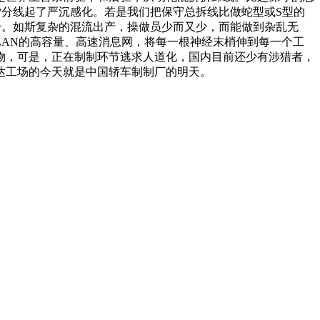
货分线起了严沉感化。若是我们把保守总拆线比做蛇型或S型的
身。如斯复杂的混流出产，操做员少而又少，而能做到杂乱无
AN的高容量、高速消息网，将每一根神经末梢伸到每一个工
物，可是，正在制制环节逃求人道化，国内目前还少有涉猎者，
达工场的今天就是中国轿车制制厂的明天。