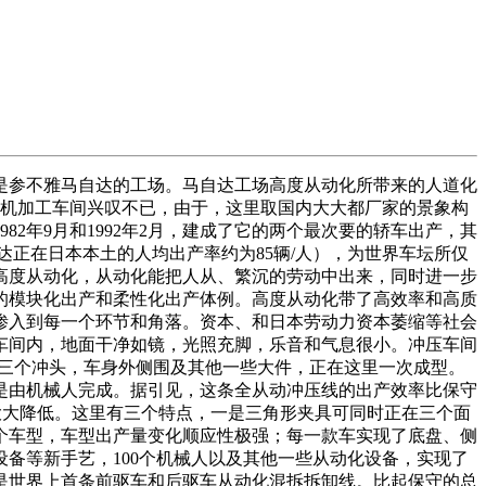
是参不雅马自达的工场。马自达工场高度从动化所带来的人道化
和机加工车间兴叹不已，由于，这里取国内大大都厂家的景象构
82年9月和1992年2月，建成了它的两个最次要的轿车出产，其
自达正在日本本土的人均出产率约为85辆/人），为世界车坛所仅
前提是高度从动化，从动化能把人从、繁沉的劳动中出来，同时进一步
的模块化出产和柔性化出产体例。高度从动化带了高效率和高质
渗入到每一个环节和角落。资本、和日本劳动力资本萎缩等社会
车间内，地面干净如镜，光照充脚，乐音和气息很小。冲压车间
们有三个冲头，车身外侧围及其他一些大件，正在这里一次成型。
是由机械人完成。据引见，这条全从动冲压线的出产效率比保守
本大大降低。这里有三个特点，一是三角形夹具可同时正在三个面
个车型，车型出产量变化顺应性极强；每一款车实现了底盘、侧
备等新手艺，100个机械人以及其他一些从动化设备，实现了
是世界上首条前驱车和后驱车从动化混拆拆卸线。比起保守的总