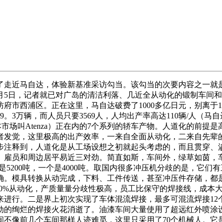
了走近马自达，体验新基准采访勾当。该勾当的次要内容之一就
月5日，记者就已对广岛的清洁利落、几近全从动化的锻制车间
防府市西浦区。正在这里，马自达破费了1000多亿日元，别离于19
3万辆，而人员只要3569人，人均出产率高达110辆/人（马
日本市场叫Atenza）正在内的7个系列的轿车产物。人道化的
者发觉，这里极高的出产效率，一来自全面从动化，二来自先辈
步注释到，人道化是从工场设想之初就起头考虑的，而且贯穿、
、雇员和周边居平易近三对劲。简直如斯，车间外，绿草如茵，
是5200吨，一个是4000吨。取国内很多冲压机分歧的是，它
确。模具转换从动完成，下料、工件传送，甚至冲压件存储，都
了100%从动化，产质量量分歧性极高，员工比保守的焊接线，成
来进行。二是界上初次实现了车体混流焊接，最多可混流焊接12
的绚烂的焊接火花消逝了。油漆车间大量使用了超远红外喷涂设
间不像前几个车间那样人迹难觅，这里只采用了70个机械人。它