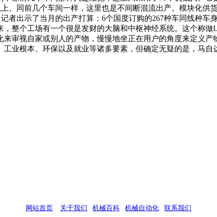
%以上。同前几个车间一样，这里也是不间断混流出产。模块化供
记者出示了当月的出产打算：6个国度订购的267种车同线种车
来，整个工场有一个很是发财的大脑和中枢神经系统。这个称做L
化来审视自家或别人的产物，慢慢地坐正在用户的角度来定义产
、工业根本、环保以及就业等诸多要素，但确定无疑的是，马自
网站首页
|
关于我们
|
机械百科
|
机械自动化
|
联系我们