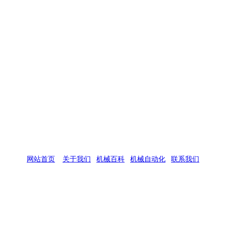
网站首页
|
关于我们
|
机械百科
|
机械自动化
|
联系我们