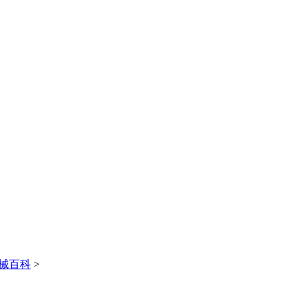
械百科
>