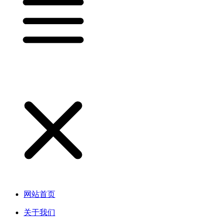
网站首页
关于我们