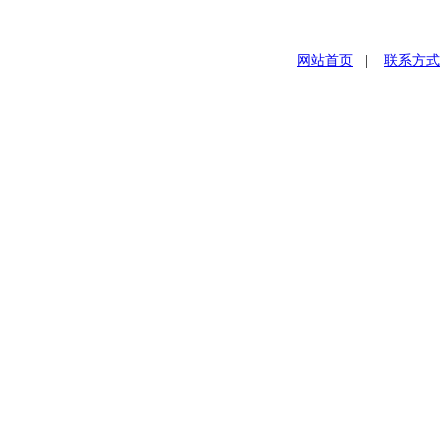
网站首页
|
联系方式