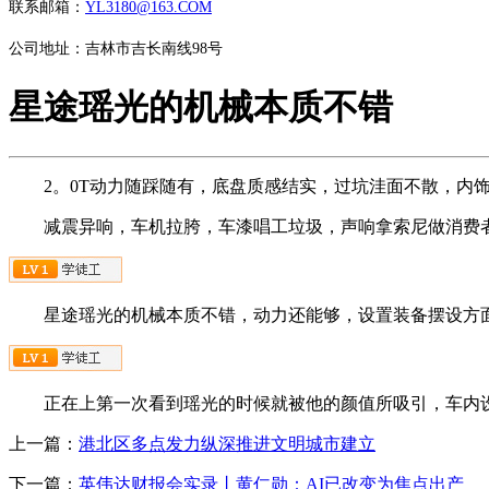
联系邮箱：
YL3180@163.COM
公司地址：吉林市吉长南线98号
星途瑶光的机械本质不错
2。0T动力随踩随有，底盘质感结实，过坑洼面不散，内饰
减震异响，车机拉胯，车漆唱工垃圾，声响拿索尼做消费者
星途瑶光的机械本质不错，动力还能够，设置装备摆设方面
正在上第一次看到瑶光的时候就被他的颜值所吸引，车内设
上一篇：
港北区多点发力纵深推进文明城市建立
下一篇：
英伟达财报会实录丨黄仁勋：AI已改变为焦点出产