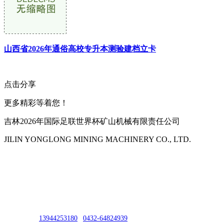
山西省2026年通俗高校专升本测验建档立卡
点击分享
更多精彩等着您！
吉林2026年国际足联世界杯矿山机械有限责任公司
JILIN YONGLONG MINING MACHINERY CO., LTD.
公司地址：吉林市吉长南线98号
联系人：吴冰
联系电话：
13944253180
|
0432-64824939