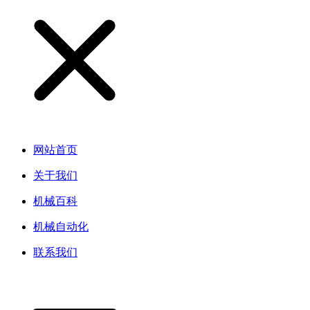
网站首页
关于我们
机械百科
机械自动化
联系我们