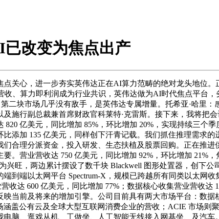
I已改变为焦点出产
关心，进一步夯实英伟达正在AI算力范畴的绝对龙头地位。正
营收、算力即利润成为行业共识，英伟达做为AI时代焦点平台，劣
。第二块市场几乎没有敌手，是英伟达专属增量。托希亚·哈里：感
以及施行副总裁兼首席财政官科莱特·克雷斯。接下来，我将把会
820 亿美元，同比增加 85%，环比增加 20%，实现持续三
比添加 135 亿美元，同样创下汗青记载。我们抓住推理需求
季度，我们合理分派资金，投入研发、生态扶植及股票回购。正在
营业营收达 750 亿美元，同比增加 92%，环比增加 21%，焦点驱
，两边累计摆设了数千块 Blackwell 图形处置器，创下公司史上
端到端以太网平台 Spectrum-X，规模已跨越所有同类以太网收集
业营收达 600 亿美元，同比增加 77%；数据核心收集营业营收
反映当前及将来的增加引擎。公司目前具有两大市场平台：数据
模市场涵盖公有云及全球大型互联网消费企业的营收；ACIE 市
我电脑、逛戏从机、工做坐、人工智能无线接入网基坐、及汽车