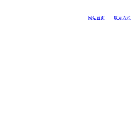
网站首页
|
联系方式