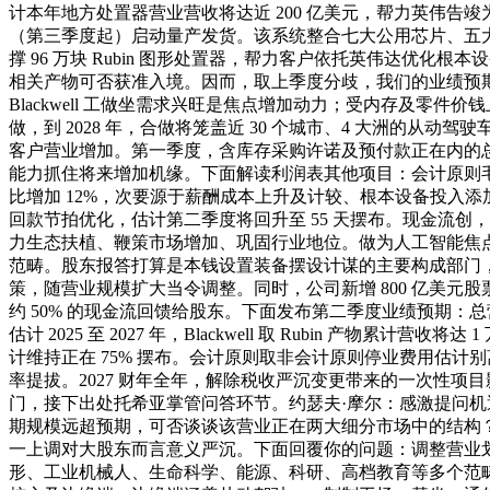
计本年地方处置器营业营收将达近 200 亿美元，帮力英伟告竣
（第三季度起）启动量产发货。该系统整合七大公用芯片、五大加快机架
撑 96 万块 Rubin 图形处置器，帮力客户依托英伟达优
相关产物可否获准入境。因而，取上季度分歧，我们的业绩预期中
Blackwell 工做坐需求兴旺是焦点增加动力；受内存及
做，到 2028 年，合做将笼盖近 30 个城市、4 大洲
客户营业增加。第一季度，含库存采购许诺及预付款正在内的总
能力抓住将来增加机缘。下面解读利润表其他项目：会计原则毛利率
比增加 12%，次要源于薪酬成本上升及计较、根本设备投入添
回款节拍优化，估计第二季度将回升至 55 天摆布。现金流创，
力生态扶植、鞭策市场增加、巩固行业地位。做为人工智能焦点赋能
范畴。股东报答打算是本钱设置装备摆设计谋的主要构成部门，基
策，随营业规模扩大当令调整。同时，公司新增 800 亿美元
约 50% 的现金流回馈给股东。下面发布第二季度业绩预期：
估计 2025 至 2027 年，Blackwell 取 Rubin 
计维持正在 75% 摆布。会计原则取非会计原则停业费用估计别
率提拔。2027 财年全年，解除税收严沉变更带来的一次性项目影
门，接下出处托希亚掌管问答环节。约瑟夫·摩尔：感激提问
期规模远超预期，可否谈谈该营业正在两大细分市场中的结构？感
一上调对大股东而言意义严沉。下面回覆你的问题：调整营业划
形、工业机械人、生命科学、能源、科研、高档教育等多个范