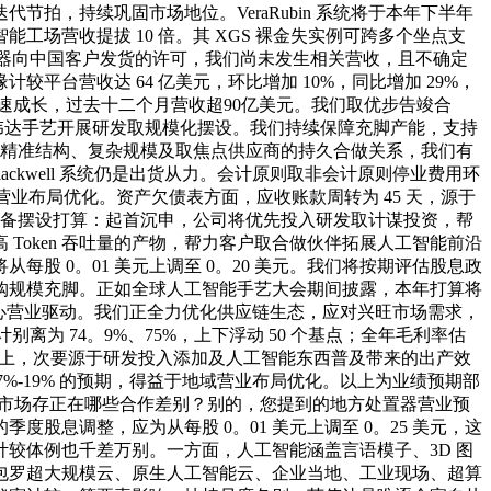
拍，持续巩固市场地位。VeraRubin 系统将于本年下半年
智能工场营收提拔 10 倍。其 XGS 裸金失实例可跨多个坐点支
形处置器向中国客户发货的许可，我们尚未发生相关营收，且不确定
台营收达 64 亿美元，环比增加 10%，同比增加 29%，
快速成长，过去十二个月营收超90亿美元。我们取优步告竣合
托英伟达手艺开展研发取规模化摆设。我们持续保障充脚产能，支持
凭仗精准结构、复杂规模及取焦点供应商的持久合做关系，我们有
ckwell 系统仍是出货从力。会计原则取非会计原则停业费用环
营业布局优化。资产欠债表方面，应收账款周转为 45 天，源于
设置装备摆设打算：起首沉申，公司将优先投入研发取计谋投资，帮
 Token 吞吐量的产物，帮力客户取合做伙伴拓展人工智能前沿
 0。01 美元上调至 0。20 美元。我们将按期评估股息政
计回购规模充脚。正如全球人工智能手艺大会期间披露，本年打算将
据核心营业驱动。我们正全力优化供应链生态，应对兴旺市场需求，
率估计别离为 74。9%、75%，上下浮动 50 个基点；全年毛利率估
0% 以上，次要源于研发投入添加及人工智能东西普及带来的出产效
17%-19% 的预期，得益于地域营业布局优化。以上为业绩预期部
分市场存正在哪些合作差别？别的，您提到的地方处置器营业预
息调整，应为从每股 0。01 美元上调至 0。25 美元，这
较体例也千差万别。一方面，人工智能涵盖言语模子、3D 图
包罗超大规模云、原生人工智能云、企业当地、工业现场、超算