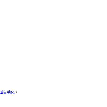
械自动化
>