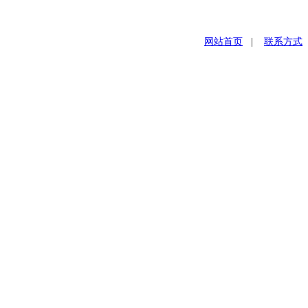
网站首页
|
联系方式