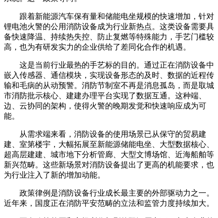
跟着新能源汽车保有量和储能电坐规模的快速增加，针对
锂电池火警的公用消防设备成为行业新热点。这类设备需要具
备快速降温、持续热失控、防止复燃等特殊能力，手艺门槛较
高，也为有研发实力的企业供给了差同化合作的机遇。
这是当前行业最热的手艺标的目的。通过正在消防设备中
嵌入传感器、通信模块，实现设备形态的及时、数据的近程传
输和毛病的从动预警。消防节制室不再是消息孤岛，而是取城
市消防批示核心、建建办理平台实现了数据互通。这种端、
边、云协同的架构，使得火警的晚期发觉和快速响应成为可
能。
从需求端来看，消防设备的使用场景已从保守的贸易建
建、室第楼宇，大幅拓展至新能源储能电坐、大型数据核心、
超高层建建、城市地下分析管廊、大型文博场馆、近海船舶等
新兴范畴。这些新场景对消防设备提出了更高的机能要求，也
为行业注入了新的增加动能。
政策律例是消防设备行业成长最主要的外部驱动力之一。
近年来，国度正在消防平安范畴的立法和监管力度持续加大。