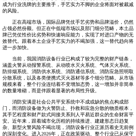
成为行业洗牌的主要推手，手艺实力不脚的企业将面对被裁减
的风险。
正在高端市场，国际品牌凭仗手艺劣势和品牌溢价，仍然
占领必然份额。但正在中低端市场以及部门细分范畴，本土品
牌已凭仗性价比劣势和快速响应能力，实现了对进口产物的无
效替代。跟着本土企业手艺实力的不竭加强，这一替代趋向将
进一步加快。
当前，我国消防设备行业已构成了较为完整的财产链条，
涵盖火警从动报警系统、从动喷水灭火系统、气体灭火系统、
防排烟系统、消防供水系统、消防通信系统、消防应急照明取
分散系统，以及各类便携式灭火器材等多个细分范畴。从市场
规模来看，整个行业连结着不变增加态势，这一增加并非简单
的数量堆砌，而是伴跟着显著的布局性升级。
消防安满是社会公共平安系统中不成或缺的焦点构成部
门，而消防设备做为火警防止、扑救和应急分散的物质根本，
其手艺程度和财产款式间接关系到人平易近群众的生命财富平
安。近年来，跟着城市化历程的持续推进、建建形态日趋复
杂、新型火警风险不竭出现，消防设备行业正派历着史无前例
的深刻变化。进入2026年，正在政策驱动、整个行业已从保守