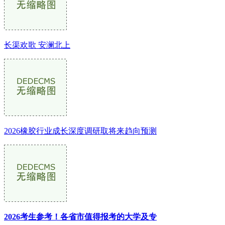
长渠欢歌 安澜北上
2026橡胶行业成长深度调研取将来趋向预测
2026考生参考！各省市值得报考的大学及专