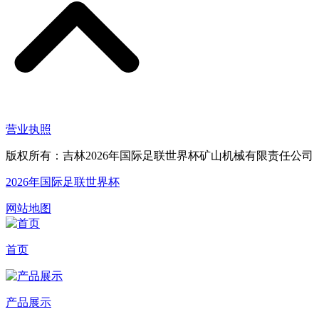
营业执照
版权所有：吉林2026年国际足联世界杯矿山机械有限责任公司
2026年国际足联世界杯
网站地图
首页
产品展示