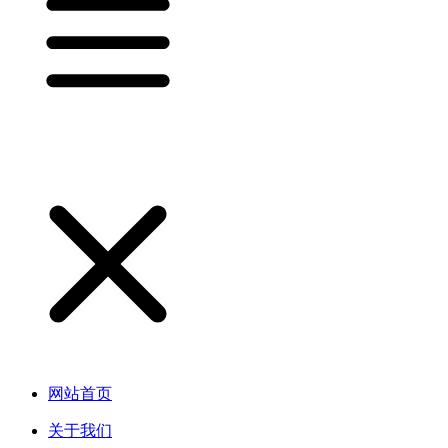
网站首页
关于我们