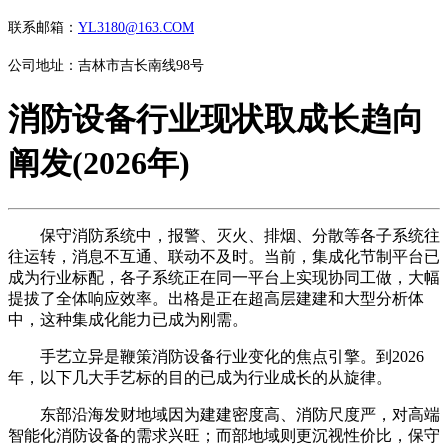
联系邮箱：
YL3180@163.COM
公司地址：吉林市吉长南线98号
消防设备行业现状取成长趋向
阐发(2026年)
保守消防系统中，报警、灭火、排烟、分散等各子系统往
往运转，消息不互通、联动不及时。当前，集成化节制平台已
成为行业标配，各子系统正在同一平台上实现协同工做，大幅
提拔了全体响应效率。出格是正在超高层建建和大型分析体
中，这种集成化能力已成为刚需。
手艺立异是鞭策消防设备行业变化的焦点引擎。到2026
年，以下几大手艺标的目的已成为行业成长的从旋律。
东部沿海发财地域因为建建密度高、消防尺度严，对高端
智能化消防设备的需求兴旺；而部地域则更沉视性价比，保守